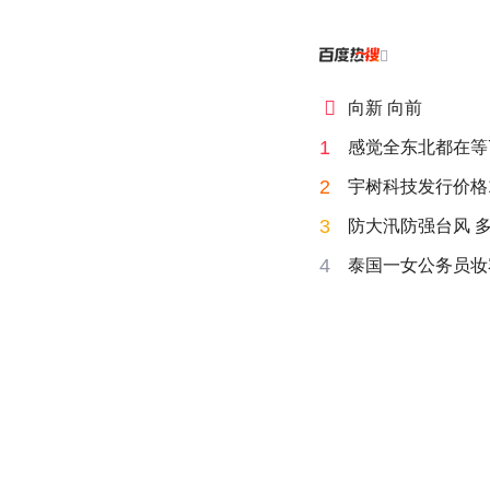


向新 向前
1
感觉全东北都在等
2
宇树科技发行价格15
3
防大汛防强台风 
4
泰国一女公务员妆容