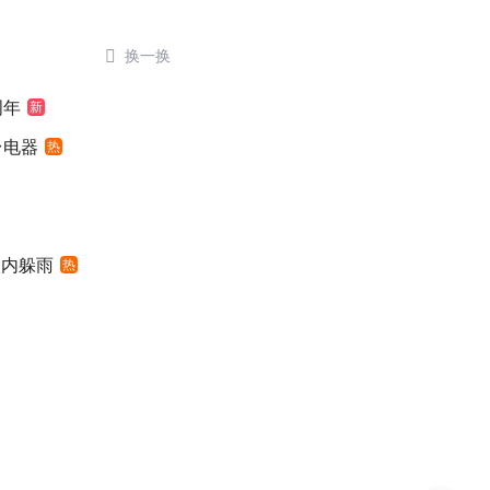

换一换
周年
新
台电器
热
入内躲雨
热