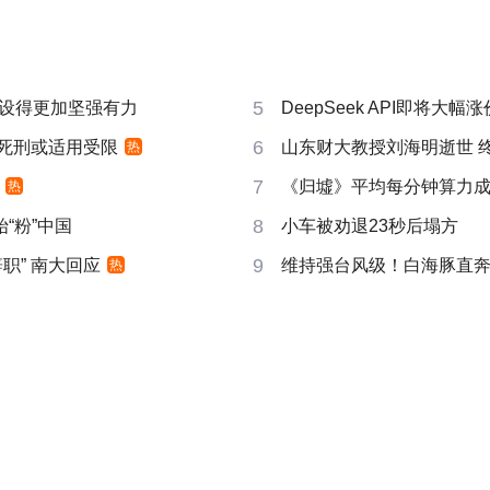
5
设得更加坚强有力
DeepSeek API即将大幅涨
6
 死刑或适用受限
山东财大教授刘海明逝世 终
热
7
《归墟》平均每分钟算力成本2
热
8
“粉”中国
小车被劝退23秒后塌方
9
职” 南大回应
维持强台风级！白海豚直
热