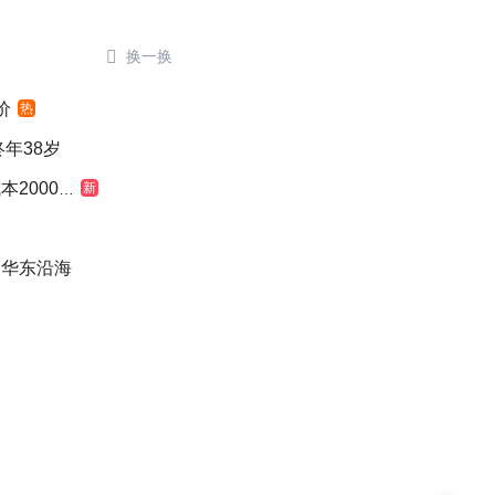

换一换
价
热
年38岁
000元
新
奔华东沿海