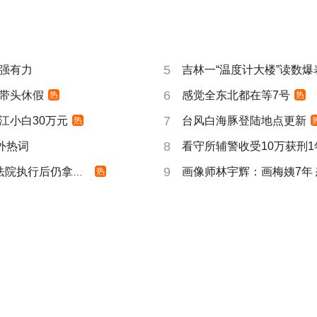
5
强有力
吉林一“温度计大楼”读数爆
6
带头休假
感觉全东北都在等7号
热
热
7
江小白30万元
台风白海豚登陆地点更新
热
8
成海外热词
看守所辅警收受10万获刑1
9
院执行后仍拿不到
画像师林宇辉：画梅姨7年
热