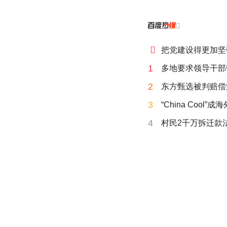


把党建设得更加坚
1
多地要求领导干部
2
东方甄选被判赔偿
3
“China Cool”
4
村民2千万拆迁款法