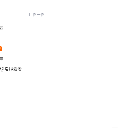

换一换
表
热
年
 想亲眼看看