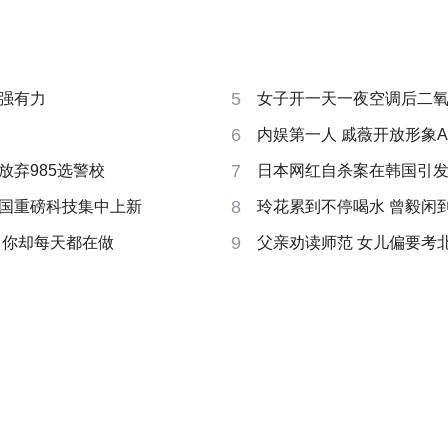
5
强有力
女子开一天一夜空调后二
6
内娱第一人 戚薇开放形象A
7
放弃985选警校
日本网红自杀案在韩国引
8
国重磅科技集中上新
玲花累到不停喝水 曾毅闲
9
 你却每天都在做
父亲劝读师范 女儿偏要考