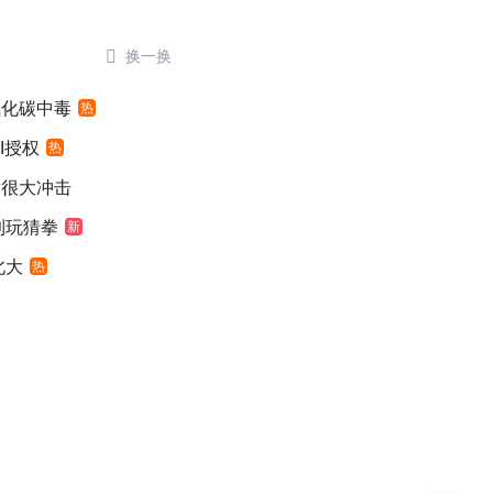

换一换
氧化碳中毒
热
I授权
热
发很大冲击
到玩猜拳
新
北大
热