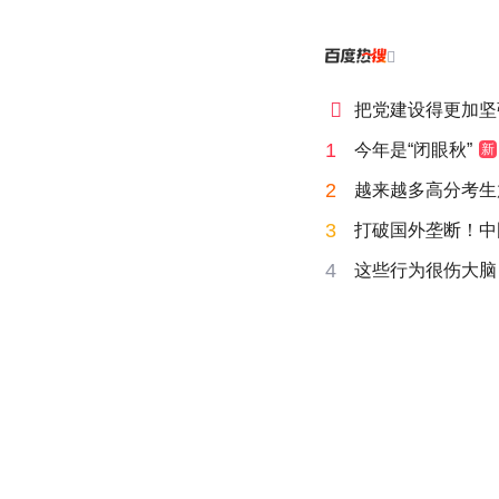


把党建设得更加坚
1
今年是“闭眼秋”
新
2
越来越多高分考生
3
打破国外垄断！中
4
这些行为很伤大脑