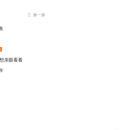

换一换
表
热
 想亲眼看看
年