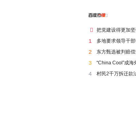


把党建设得更加坚
1
多地要求领导干部
2
东方甄选被判赔偿
3
“China Cool”
4
村民2千万拆迁款法