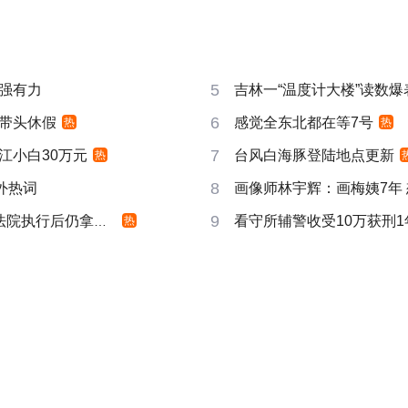
5
强有力
吉林一“温度计大楼”读数爆
6
带头休假
感觉全东北都在等7号
热
热
7
江小白30万元
台风白海豚登陆地点更新
热
8
成海外热词
画像师林宇辉：画梅姨7年
9
院执行后仍拿不到
看守所辅警收受10万获刑1
热