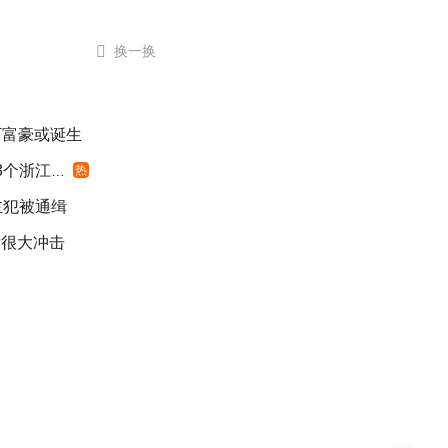

换一换
千万富豪或诞生
浙江面积
热
主犯被通缉
发很大冲击