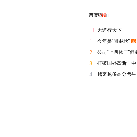


大道行天下
1
今年是“闭眼秋”
热
2
公司“上四休三”但
3
打破国外垄断！中
4
越来越多高分考生