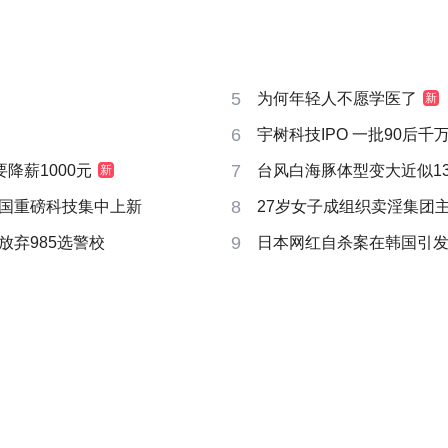
5
为何年轻人不愿学医了
新
6
宇树科技IPO 一批90后
7
要降薪1000元
台风白海豚体型变大近似13个
新
8
国重磅科技集中上新
27岁女子成组织卖淫集团
9
放弃985选警校
日本网红自杀案在韩国引