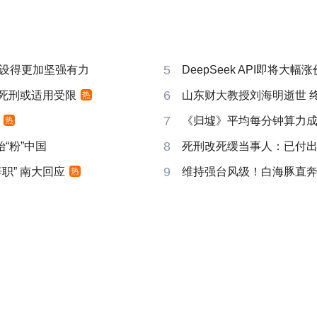
5
设得更加坚强有力
DeepSeek API即将大幅涨
6
 死刑或适用受限
山东财大教授刘海明逝世 终
热
7
《归墟》平均每分钟算力成本2
热
8
“粉”中国
死刑改死缓当事人：已付
9
职” 南大回应
维持强台风级！白海豚直
热