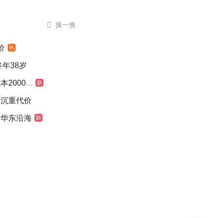

换一换
价
热
年38岁
000元
新
出沉重代价
奔华东沿海
新